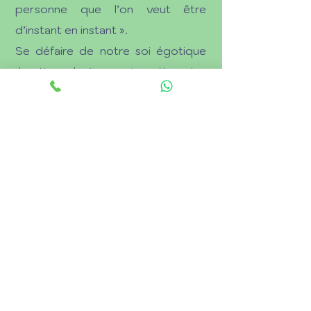
personne que l’on veut être
d’instant en instant ».
Se défaire de notre soi égotique
émotionnel et oser investir notre
soi émotionnel de réalisation
personnelle.