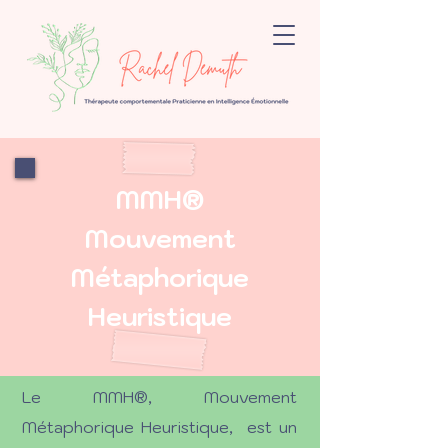
MMH®
Mouvement
Métaphorique
Heuristique
Le MMH®, Mouvement
Métaphorique Heuristique,
est un